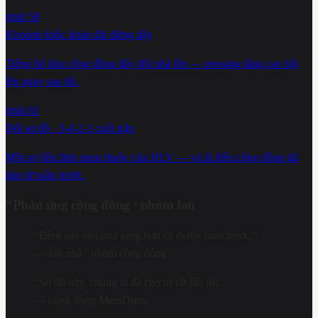
phút 58
Khoảnh khắc khán đài đứng dậy
Tiếng hô khu cộng đồng đẩy đội nhà lên — pressing tầng cao bật
lên ngay sau đó.
phút 81
Đổi sơ đồ · 3-4-2-1 cuối trận
Một sự liều lĩnh quen thuộc của HLV — và là điều cộng đồng đã
bàn từ tuần trước.
“
Phản ứng cộng đồng · nhóm fan
“
Đêm nay sân nhà sáng hơn cả derby tuần trước.
”
—
fan nhà · nhóm cộng đồng
“
Sơ đồ này, chúng ta đã chờ từ rất lâu rồi.
”
—
cộng đồng MessDress