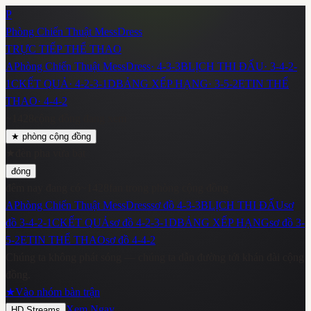
P
Phòng Chiến Thuật MessDress
TRỰC TIẾP THỂ THAO
A
Phòng Chiến Thuật MessDress
·
4-3-3
B
LỊCH THI ĐẤU
·
3-4-2-
1
C
KẾT QUẢ
·
4-2-3-1
D
BẢNG XẾP HẠNG
·
3-5-2
E
TIN THỂ
THAO
·
4-4-2
~
1428
cộng đồng đang xem
★
phòng cộng đồng
★
đèn pha vừa bật
đóng
đêm nay đang có
~
1428
fan trong phòng cộng đồng
A
Phòng Chiến Thuật MessDress
sơ đồ
4-3-3
B
LỊCH THI ĐẤU
sơ
đồ
3-4-2-1
C
KẾT QUẢ
sơ đồ
4-2-3-1
D
BẢNG XẾP HẠNG
sơ đồ
3-
5-2
E
TIN THỂ THAO
sơ đồ
4-4-2
Chúng ta không phát sóng — chúng ta dẫn đường tới khán đài cộng
đồng.
★
Vào nhóm bàn trận
Xem Ngay
HD Streams