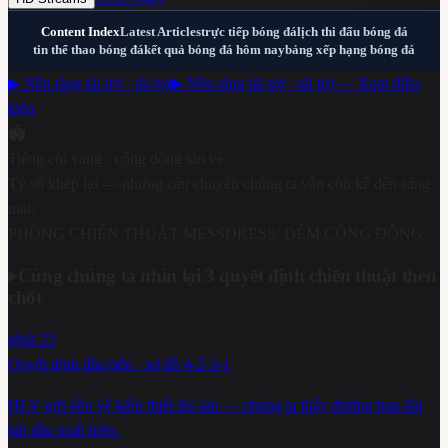
Content Index
Latest Articles
trực tiếp bóng đá
lịch thi đấu bóng đá
tin thể thao bóng đá
kết quả bóng đá hôm nay
bảng xếp hạng bóng đá
▶ Nền tảng tài trợ · tài trợ
▶ Nền tảng tài trợ · tài trợ — Xem điều
kiện
🏟️
Tiếng còi vang · cộng đồng tản về
Tỷ số khép lại — nhưng câu chuyện chúng ta vẫn còn kể đến sáng
mai.
PHÒNG CHIẾN THUẬT MESSDRESS
/ ĐÊM CỘNG ĐỒNG
▸
Cùng chúng ta nhìn lại 3 quyết định chiến thuật then
chốt
phút 23
Quyết định đầu tiên · sơ đồ 4-2-3-1
HLV gửi tiền vệ kiến thiết lùi sâu — chúng ta thấy đường ban dài
bắt đầu xuất hiện.