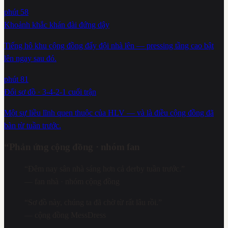
phút 58
Khoảnh khắc khán đài đứng dậy
Tiếng hô khu cộng đồng đẩy đội nhà lên — pressing tầng cao bật
lên ngay sau đó.
phút 81
Đổi sơ đồ · 3-4-2-1 cuối trận
Một sự liều lĩnh quen thuộc của HLV — và là điều cộng đồng đã
bàn từ tuần trước.
“
Phản ứng cộng đồng · nhóm fan
“
Đêm nay sân nhà sáng hơn cả derby tuần trước.
”
—
fan nhà · nhóm cộng đồng
“
Sơ đồ này, chúng ta đã chờ từ rất lâu rồi.
”
—
cộng đồng MessDress