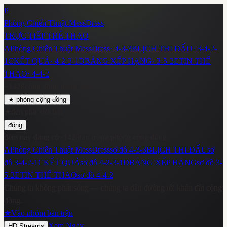
P
Phòng Chiến Thuật MessDress
TRỰC TIẾP THỂ THAO
A
Phòng Chiến Thuật MessDress
·
4-3-3
B
LỊCH THI ĐẤU
·
3-4-2-
1
C
KẾT QUẢ
·
4-2-3-1
D
BẢNG XẾP HẠNG
·
3-5-2
E
TIN THỂ
THAO
·
4-4-2
~
1428
cộng đồng đang xem
★
phòng cộng đồng
★
đèn pha vừa bật
đóng
đêm nay đang có
~
1428
fan trong phòng cộng đồng
A
Phòng Chiến Thuật MessDress
sơ đồ
4-3-3
B
LỊCH THI ĐẤU
sơ
đồ
3-4-2-1
C
KẾT QUẢ
sơ đồ
4-2-3-1
D
BẢNG XẾP HẠNG
sơ đồ
3-
5-2
E
TIN THỂ THAO
sơ đồ
4-4-2
Chúng ta không phát sóng — chúng ta dẫn đường tới khán đài cộng
đồng.
★
Vào nhóm bàn trận
Xem Ngay
HD Streams