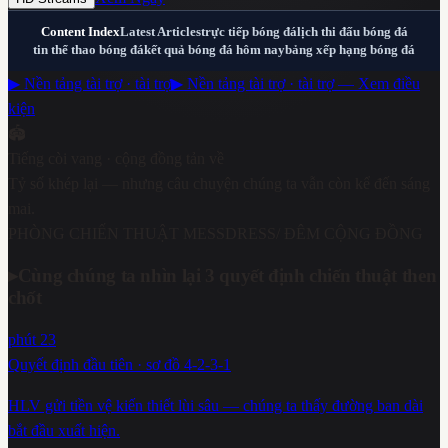
Content Index
Latest Articles
trực tiếp bóng đá
lịch thi đấu bóng đá
tin thể thao bóng đá
kết quả bóng đá hôm nay
bảng xếp hạng bóng đá
▶ Nền tảng tài trợ · tài trợ
▶ Nền tảng tài trợ · tài trợ — Xem điều
kiện
🏟️
Tiếng còi vang · cộng đồng tản về
Tỷ số khép lại — nhưng câu chuyện chúng ta vẫn còn kể đến sáng
mai.
PHÒNG CHIẾN THUẬT MESSDRESS
/ ĐÊM CỘNG ĐỒNG
▸
Cùng chúng ta nhìn lại 3 quyết định chiến thuật then
chốt
phút 23
Quyết định đầu tiên · sơ đồ 4-2-3-1
HLV gửi tiền vệ kiến thiết lùi sâu — chúng ta thấy đường ban dài
bắt đầu xuất hiện.