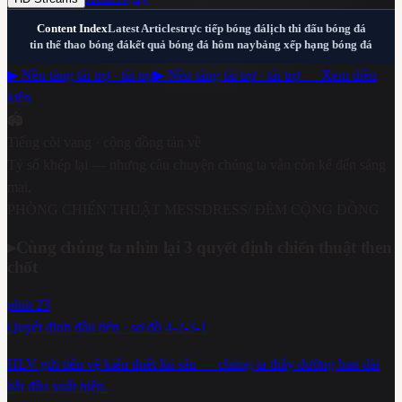
Content Index
Latest Articles
trực tiếp bóng đá
lịch thi đấu bóng đá
tin thể thao bóng đá
kết quả bóng đá hôm nay
bảng xếp hạng bóng đá
▶ Nền tảng tài trợ · tài trợ
▶ Nền tảng tài trợ · tài trợ — Xem điều
kiện
🏟️
Tiếng còi vang · cộng đồng tản về
Tỷ số khép lại — nhưng câu chuyện chúng ta vẫn còn kể đến sáng
mai.
PHÒNG CHIẾN THUẬT MESSDRESS
/ ĐÊM CỘNG ĐỒNG
▸
Cùng chúng ta nhìn lại 3 quyết định chiến thuật then
chốt
phút 23
Quyết định đầu tiên · sơ đồ 4-2-3-1
HLV gửi tiền vệ kiến thiết lùi sâu — chúng ta thấy đường ban dài
bắt đầu xuất hiện.