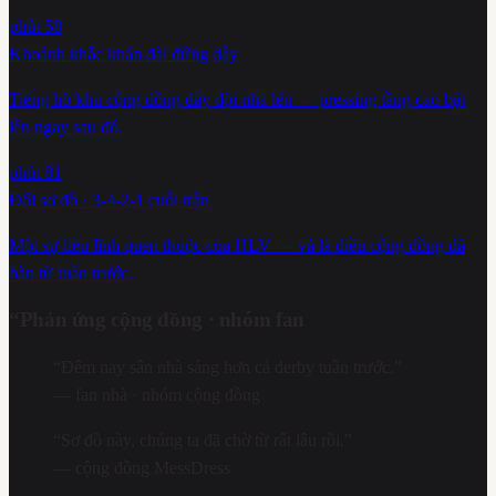
phút 58
Khoảnh khắc khán đài đứng dậy
Tiếng hô khu cộng đồng đẩy đội nhà lên — pressing tầng cao bật
lên ngay sau đó.
phút 81
Đổi sơ đồ · 3-4-2-1 cuối trận
Một sự liều lĩnh quen thuộc của HLV — và là điều cộng đồng đã
bàn từ tuần trước.
“
Phản ứng cộng đồng · nhóm fan
“
Đêm nay sân nhà sáng hơn cả derby tuần trước.
”
—
fan nhà · nhóm cộng đồng
“
Sơ đồ này, chúng ta đã chờ từ rất lâu rồi.
”
—
cộng đồng MessDress