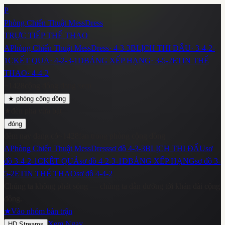
P
Phòng Chiến Thuật MessDress
TRỰC TIẾP THỂ THAO
A
Phòng Chiến Thuật MessDress
·
4-3-3
B
LỊCH THI ĐẤU
·
3-4-2-
1
C
KẾT QUẢ
·
4-2-3-1
D
BẢNG XẾP HẠNG
·
3-5-2
E
TIN THỂ
THAO
·
4-4-2
~
1428
cộng đồng đang xem
★
phòng cộng đồng
★
đèn pha vừa bật
đóng
đêm nay đang có
~
1428
fan trong phòng cộng đồng
A
Phòng Chiến Thuật MessDress
sơ đồ
4-3-3
B
LỊCH THI ĐẤU
sơ
đồ
3-4-2-1
C
KẾT QUẢ
sơ đồ
4-2-3-1
D
BẢNG XẾP HẠNG
sơ đồ
3-
5-2
E
TIN THỂ THAO
sơ đồ
4-4-2
Chúng ta không phát sóng — chúng ta dẫn đường tới khán đài cộng
đồng.
★
Vào nhóm bàn trận
Xem Ngay
HD Streams