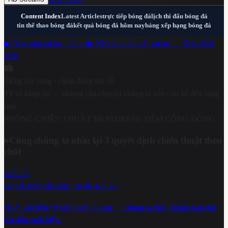
Content Index
Latest Articles
trực tiếp bóng đá
lịch thi đấu bóng đá
tin thể thao bóng đá
kết quả bóng đá hôm nay
bảng xếp hạng bóng đá
▶ Nền tảng tài trợ · tài trợ
▶ Nền tảng tài trợ · tài trợ — Xem điều
kiện
🏟️
Tiếng còi vang · cộng đồng tản về
Tỷ số khép lại — nhưng câu chuyện chúng ta vẫn còn kể đến sáng
mai.
PHÒNG CHIẾN THUẬT MESSDRESS
/ ĐÊM CỘNG ĐỒNG
▸
Cùng chúng ta nhìn lại 3 quyết định chiến thuật then
chốt
phút 23
Quyết định đầu tiên · sơ đồ 4-2-3-1
HLV gửi tiền vệ kiến thiết lùi sâu — chúng ta thấy đường ban dài
bắt đầu xuất hiện.