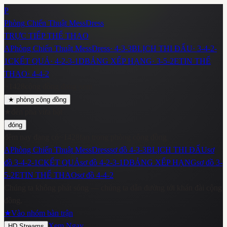
P
Phòng Chiến Thuật MessDress
TRỰC TIẾP THỂ THAO
A
Phòng Chiến Thuật MessDress
·
4-3-3
B
LỊCH THI ĐẤU
·
3-4-2-
1
C
KẾT QUẢ
·
4-2-3-1
D
BẢNG XẾP HẠNG
·
3-5-2
E
TIN THỂ
THAO
·
4-4-2
~
1428
cộng đồng đang xem
★
phòng cộng đồng
★
đèn pha vừa bật
đóng
đêm nay đang có
~
1428
fan trong phòng cộng đồng
A
Phòng Chiến Thuật MessDress
sơ đồ
4-3-3
B
LỊCH THI ĐẤU
sơ
đồ
3-4-2-1
C
KẾT QUẢ
sơ đồ
4-2-3-1
D
BẢNG XẾP HẠNG
sơ đồ
3-
5-2
E
TIN THỂ THAO
sơ đồ
4-4-2
Chúng ta không phát sóng — chúng ta dẫn đường tới khán đài cộng
đồng.
★
Vào nhóm bàn trận
Xem Ngay
HD Streams