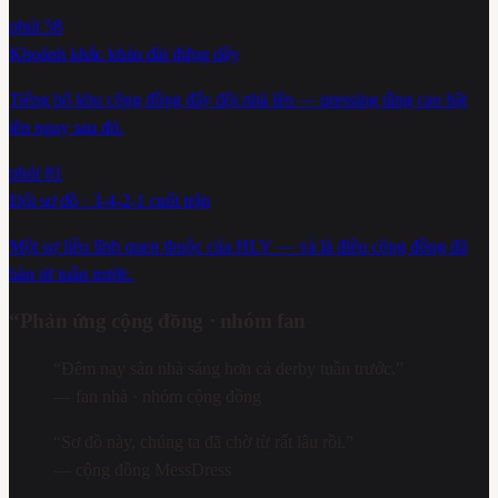
phút 58
Khoảnh khắc khán đài đứng dậy
Tiếng hô khu cộng đồng đẩy đội nhà lên — pressing tầng cao bật
lên ngay sau đó.
phút 81
Đổi sơ đồ · 3-4-2-1 cuối trận
Một sự liều lĩnh quen thuộc của HLV — và là điều cộng đồng đã
bàn từ tuần trước.
“
Phản ứng cộng đồng · nhóm fan
“
Đêm nay sân nhà sáng hơn cả derby tuần trước.
”
—
fan nhà · nhóm cộng đồng
“
Sơ đồ này, chúng ta đã chờ từ rất lâu rồi.
”
—
cộng đồng MessDress