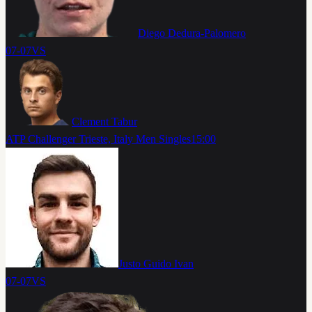
Diego Dedura-Palomero
07-07
VS
Clement Tabur
ATP Challenger Trieste, Italy Men Singles
15:00
Justo Guido Ivan
07-07
VS