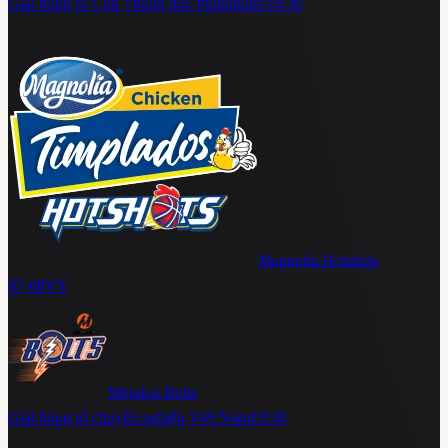
Giải bóng rổ Cúp Thống đốc Philippines
18:30
Magnolia Hotshots
07-08
VS
Meralco Bolts
Giải bóng rổ chuyên nghiệp Việt Nam
19:30