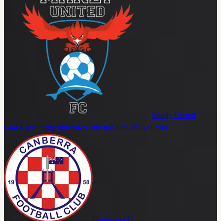
Manly United
Giải Ngoại hạng khu vực Lãnh thổ Thủ đô Úc
12:00
Canberra FC