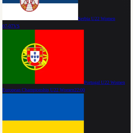
Serbia U22 Women
07-07
VS
Portugal U22 Women
European Championship U22 Women
22:00