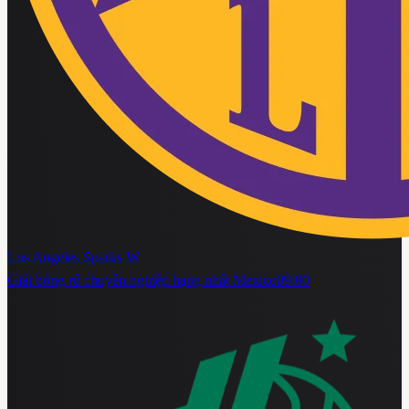
Los Angeles Sparks W
Giải bóng rổ chuyên nghiệp hạng nhất Mexico
09:00