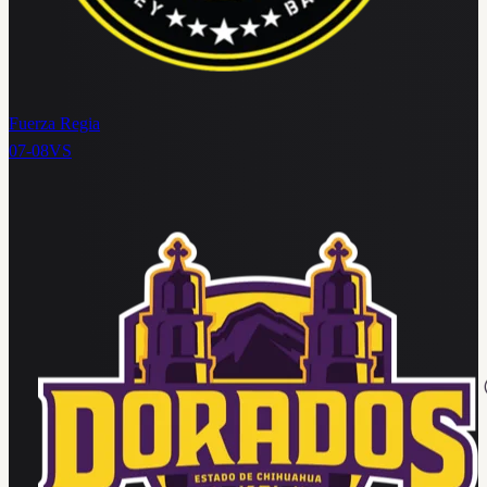
Fuerza Regia
07-08
VS