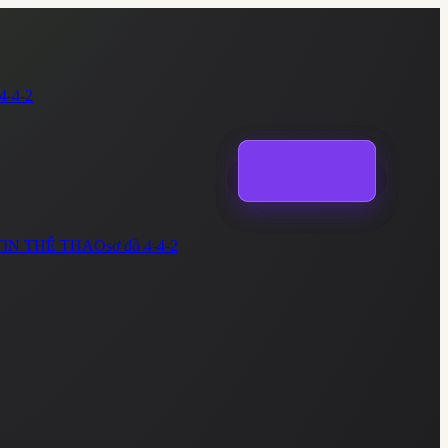
4-4-2
TIN THỂ THAO
sơ đồ
4-4-2