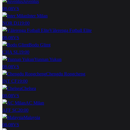
Juventus
08-08
VS
Inter Milan
NOR D1
19:00
Vålerenga Fotball Elite
08-08
VS
Bodo Glimt
CHA SL
19:00
Yunnan Yukun
08-08
VS
Chengdu Rongcheng
INT CF
19:00
Chelsea
08-08
VS
AC Milan
AFF SC
20:00
Malaysia
08-08
VS