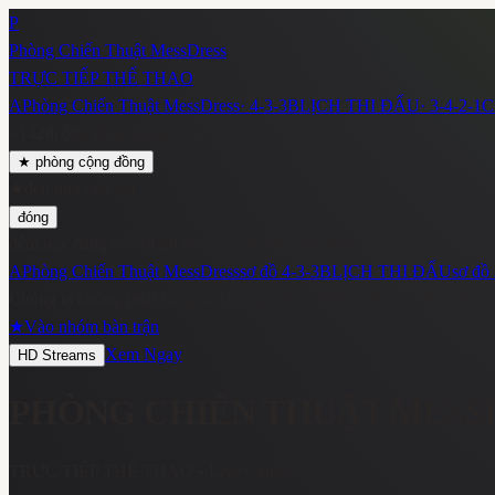
P
Phòng Chiến Thuật MessDress
TRỰC TIẾP THỂ THAO
A
Phòng Chiến Thuật MessDress
·
4-3-3
B
LỊCH THI ĐẤU
·
3-4-2-1
C
~
1428
cộng đồng đang xem
★
phòng cộng đồng
★
đèn pha vừa bật
đóng
đêm nay đang có
~
1428
fan trong phòng cộng đồng
A
Phòng Chiến Thuật MessDress
sơ đồ
4-3-3
B
LỊCH THI ĐẤU
sơ đồ
Chúng ta không phát sóng — chúng ta dẫn đường tới khán đài cộng 
★
Vào nhóm bàn trận
Xem Ngay
HD Streams
PHÒNG CHIẾN THUẬT MESS
TRỰC TIẾP THỂ THAO
• Live Center