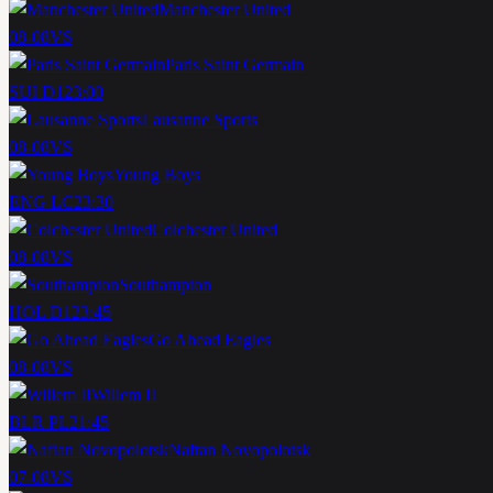
Manchester United
08-08
VS
Paris Saint Germain
SUI D1
23:00
Lausanne Sports
08-08
VS
Young Boys
ENG LC
23:30
Colchester United
08-08
VS
Southampton
HOL D1
23:45
Go Ahead Eagles
08-08
VS
Willem II
BLR PL
21:45
Naftan Novopolotsk
07-08
VS