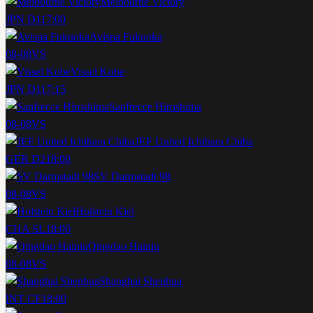
Melbourne Victory
JPN D1
17:00
Avispa Fukuoka
08-08
VS
Vissel Kobe
JPN D1
17:15
Sanfrecce Hiroshima
08-08
VS
JEF United Ichihara Chiba
GER D2
18:00
SV Darmstadt 98
08-08
VS
Holstein Kiel
CHA SL
18:00
Qingdao Hainiu
08-08
VS
Shanghai Shenhua
INT CF
18:00