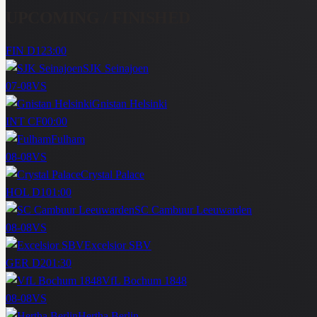
UPCOMING / FINISHED
FIN D1
23:00
SJK Seinajoen
07-08
VS
Gnistan Helsinki
INT CF
00:00
Fulham
08-08
VS
Crystal Palace
HOL D1
01:00
SC Cambuur Leeuwarden
08-08
VS
Excelsior SBV
GER D2
01:30
VfL Bochum 1848
08-08
VS
Hertha Berlin