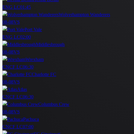
ENG LC
01:45
Wolverhampton Wanderers
08-08
VS
Port Vale
ENG LC
02:00
Middlesbrough
08-08
VS
Wrexham
CNCF LC
06:30
Charlotte FC
08-08
VS
Atlas
CNCF LC
06:30
Columbus Crew
08-08
VS
Pachuca
CNCF LC
07:00