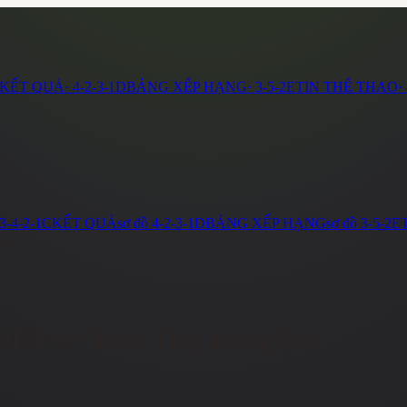
KẾT QUẢ
·
4-2-3-1
D
BẢNG XẾP HẠNG
·
3-5-2
E
TIN THỂ THAO
·
3-4-2-1
C
KẾT QUẢ
sơ đồ
4-2-3-1
D
BẢNG XẾP HẠNG
sơ đồ
3-5-2
E
đồng.
DRESS
Trực Tiếp Bóng Đá