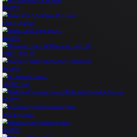
FC Cincinnati
08-08
VS
Pumas U.N.A.M.
CNCF LC
08:00
Tigres UANL
08-08
VS
Minnesota United FC
CNCF LC
09:30
Vancouver Whitecaps
08-08
VS
FC Juarez
JPN D2
12:45
Hokkaido Consadole Sapporo
08-08
VS
Tokushima Vortis
AUS FFA
16:30
Western Sydney
08-08
VS