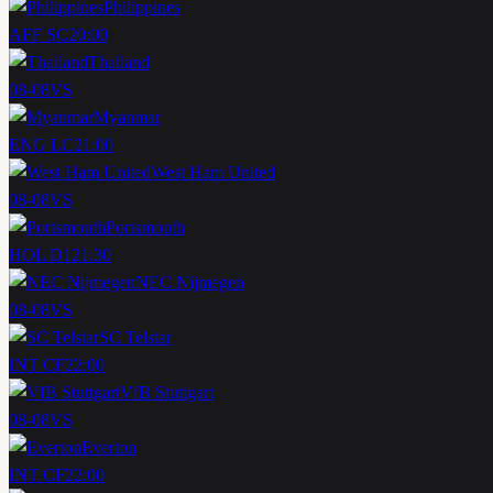
Philippines
AFF SC
20:00
Thailand
08-08
VS
Myanmar
ENG LC
21:00
West Ham United
08-08
VS
Portsmouth
HOL D1
21:30
NEC Nijmegen
08-08
VS
SC Telstar
INT CF
22:00
VfB Stuttgart
08-08
VS
Everton
INT CF
22:00