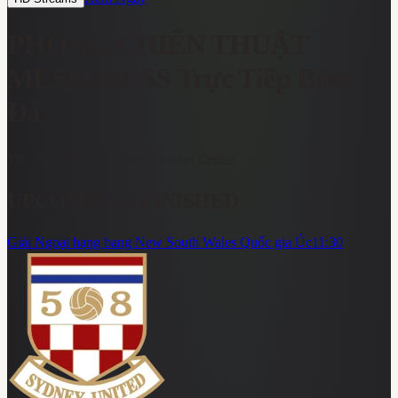
PHÒNG CHIẾN THUẬT
MESSDRESS
Trực Tiếp Bóng
Đá
TRỰC TIẾP THỂ THAO
• Live Center
UPCOMING / FINISHED
Giải Ngoại hạng bang New South Wales Quốc gia Úc
11:30