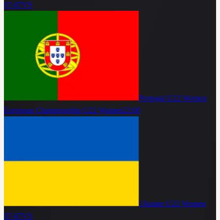
07-07
VS
Portugal U22 Women
European Championship U22 Women
22:00
Ukraine U22 Women
07-07
VS