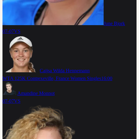
June Bjork
07-07
VS
Caijsa Wilda Hennemann
WTA 125K Contrexeville, France Women Singles
16:00
Amandine Monnot
07-07
VS