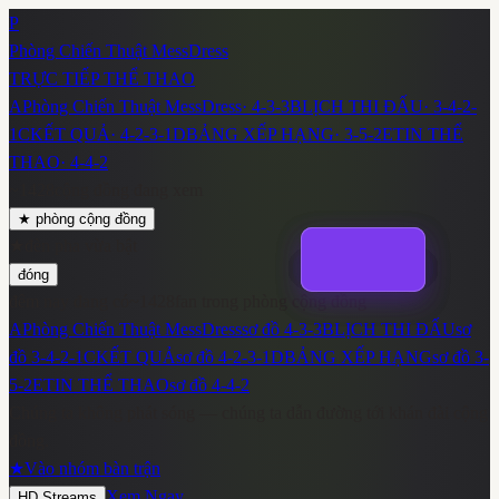
P
Phòng Chiến Thuật MessDress
TRỰC TIẾP THỂ THAO
A
Phòng Chiến Thuật MessDress
·
4-3-3
B
LỊCH THI ĐẤU
·
3-4-2-
1
C
KẾT QUẢ
·
4-2-3-1
D
BẢNG XẾP HẠNG
·
3-5-2
E
TIN THỂ
THAO
·
4-4-2
~
1428
cộng đồng đang xem
★
phòng cộng đồng
★
đèn pha vừa bật
đóng
đêm nay đang có
~
1428
fan trong phòng cộng đồng
A
Phòng Chiến Thuật MessDress
sơ đồ
4-3-3
B
LỊCH THI ĐẤU
sơ
đồ
3-4-2-1
C
KẾT QUẢ
sơ đồ
4-2-3-1
D
BẢNG XẾP HẠNG
sơ đồ
3-
5-2
E
TIN THỂ THAO
sơ đồ
4-4-2
Chúng ta không phát sóng — chúng ta dẫn đường tới khán đài cộng
đồng.
★
Vào nhóm bàn trận
Xem Ngay
HD Streams