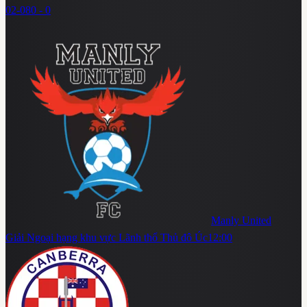
02-08
0 - 0
Manly United
Giải Ngoại hạng khu vực Lãnh thổ Thủ đô Úc
12:00