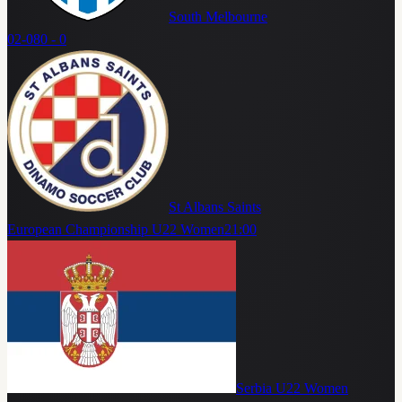
South Melbourne
02-08
0 - 0
St Albans Saints
European Championship U22 Women
21:00
Serbia U22 Women