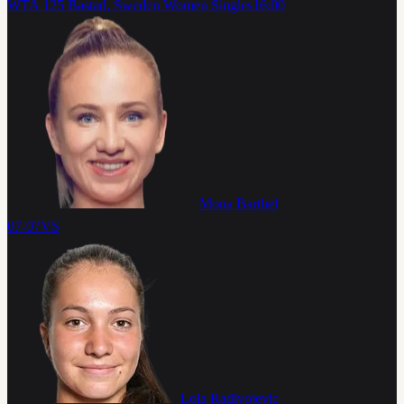
WTA 125 Bastad, Sweden Women Singles
16:00
Mona Barthel
07-07
VS
Lola Radivojevic