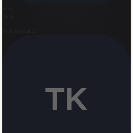
Jaiyq
08:00
0
-
0
Tobol Kostanai B