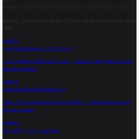
PHÒNG CHIẾN THUẬT MESSDRESS
/ ĐÊM CỘNG ĐỒNG
▸
Cùng chúng ta nhìn lại 3 quyết định chiến thuật then
chốt
phút 23
Quyết định đầu tiên · sơ đồ 4-2-3-1
HLV gửi tiền vệ kiến thiết lùi sâu — chúng ta thấy đường ban dài
bắt đầu xuất hiện.
phút 58
Khoảnh khắc khán đài đứng dậy
Tiếng hô khu cộng đồng đẩy đội nhà lên — pressing tầng cao bật
lên ngay sau đó.
phút 81
Đổi sơ đồ · 3-4-2-1 cuối trận