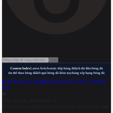
Gửi
Content Index
Latest Articles
trực tiếp bóng đá
lịch thi đấu bóng đá
tin thể thao bóng đá
kết quả bóng đá hôm nay
bảng xếp hạng bóng đá
▶ Nền tảng tài trợ · tài trợ
▶ Nền tảng tài trợ · tài trợ — Xem điều
kiện
🏟️
Tiếng còi vang · cộng đồng tản về
Tỷ số khép lại — nhưng câu chuyện chúng ta vẫn còn kể đến sáng
mai.