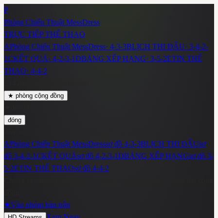
P
Phòng Chiến Thuật MessDress
TRỰC TIẾP THỂ THAO
A
Phòng Chiến Thuật MessDress
·
4-3-3
B
LỊCH THI ĐẤU
·
3-4-2-
1
C
KẾT QUẢ
·
4-2-3-1
D
BẢNG XẾP HẠNG
·
3-5-2
E
TIN THỂ
THAO
·
4-4-2
~
1428
cộng đồng đang xem
★
phòng cộng đồng
★
đèn pha vừa bật
đóng
đêm nay đang có
~
1428
fan trong phòng cộng đồng
A
Phòng Chiến Thuật MessDress
sơ đồ
4-3-3
B
LỊCH THI ĐẤU
sơ
đồ
3-4-2-1
C
KẾT QUẢ
sơ đồ
4-2-3-1
D
BẢNG XẾP HẠNG
sơ đồ
3-
5-2
E
TIN THỂ THAO
sơ đồ
4-4-2
Chúng ta không phát sóng — chúng ta dẫn đường tới khán đài cộng
đồng.
★
Vào nhóm bàn trận
Xem Ngay
HD Streams