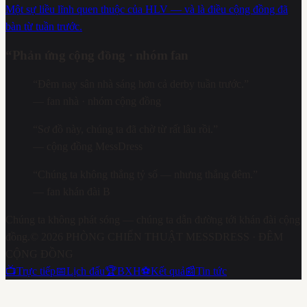
Một sự liều lĩnh quen thuộc của HLV — và là điều cộng đồng đã
bàn từ tuần trước.
“
Phản ứng cộng đồng · nhóm fan
“
Đêm nay sân nhà sáng hơn cả derby tuần trước.
”
—
fan nhà · nhóm cộng đồng
“
Sơ đồ này, chúng ta đã chờ từ rất lâu rồi.
”
—
cộng đồng MessDress
“
Chúng ta không thắng tỷ số — nhưng thắng đêm.
”
—
fan khán đài B
Chúng ta không phát sóng — chúng ta dẫn đường tới khán đài cộng
đồng.
©
2026
PHÒNG CHIẾN THUẬT MESSDRESS
· ĐÊM
CỘNG ĐỒNG
📺
Trực tiếp
📅
Lịch đấu
🏆
BXH
⚽
Kết quả
📰
Tin tức