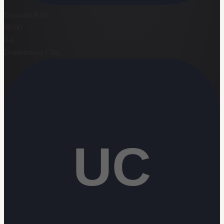
Dynamo Kyiv
08:00
0
-
0
Universitaea Cluj