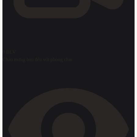
0
BLV
Chào mừng bạn đến với phòng chat