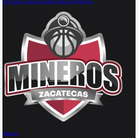
Giải bóng rổ chuyên nghiệp hạng nhất Mexico
Mineros