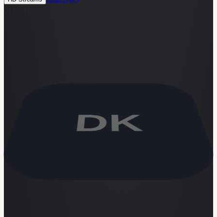
01/01/1970