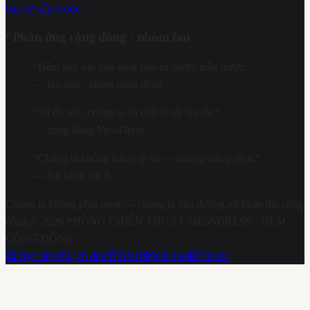
bàn từ tuần trước.
“
Phản ứng cộng đồng · nhóm fan
“
Đêm nay sân nhà sáng hơn cả derby tuần trước.
”
—
fan nhà · nhóm cộng đồng
“
Sơ đồ này, chúng ta đã chờ từ rất lâu rồi.
”
—
cộng đồng MessDress
“
Chúng ta không thắng tỷ số — nhưng thắng đêm.
”
—
fan khán đài B
Chúng ta không phát sóng — chúng ta dẫn đường tới khán đài cộng
đồng.
©
2026
PHÒNG CHIẾN THUẬT MESSDRESS
· ĐÊM
CỘNG ĐỒNG
📺
Trực tiếp
📅
Lịch đấu
🏆
BXH
⚽
Kết quả
📰
Tin tức