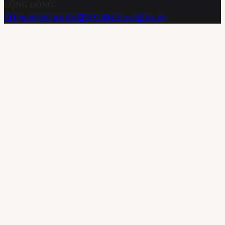
CỘNG ĐỒNG
📺
Trực tiếp
📅
Lịch đấu
🏆
BXH
⚽
Kết quả
📰
Tin tức