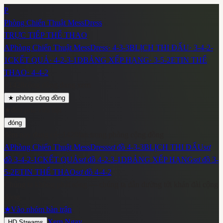
P
Phòng Chiến Thuật MessDress
TRỰC TIẾP THỂ THAO
A
Phòng Chiến Thuật MessDress
·
4-3-3
B
LỊCH THI ĐẤU
·
3-4-2-
1
C
KẾT QUẢ
·
4-2-3-1
D
BẢNG XẾP HẠNG
·
3-5-2
E
TIN THỂ
THAO
·
4-4-2
~
1428
cộng đồng đang xem
★
phòng cộng đồng
★
đèn pha vừa bật
đóng
đêm nay đang có
~
1428
fan trong phòng cộng đồng
A
Phòng Chiến Thuật MessDress
sơ đồ
4-3-3
B
LỊCH THI ĐẤU
sơ
đồ
3-4-2-1
C
KẾT QUẢ
sơ đồ
4-2-3-1
D
BẢNG XẾP HẠNG
sơ đồ
3-
5-2
E
TIN THỂ THAO
sơ đồ
4-4-2
Chúng ta không phát sóng — chúng ta dẫn đường tới khán đài cộng
đồng.
★
Vào nhóm bàn trận
Xem Ngay
HD Streams