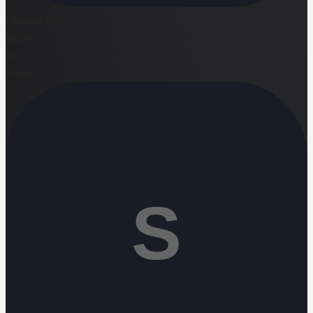
Dinamo Minsk
08:00
0
-
0
Sileks