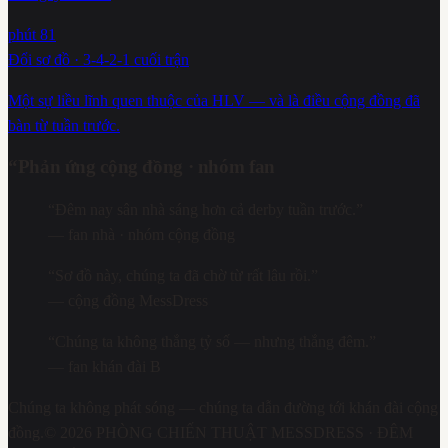
phút 81
Đổi sơ đồ · 3-4-2-1 cuối trận
Một sự liều lĩnh quen thuộc của HLV — và là điều cộng đồng đã
bàn từ tuần trước.
“
Phản ứng cộng đồng · nhóm fan
“
Đêm nay sân nhà sáng hơn cả derby tuần trước.
”
—
fan nhà · nhóm cộng đồng
“
Sơ đồ này, chúng ta đã chờ từ rất lâu rồi.
”
—
cộng đồng MessDress
“
Chúng ta không thắng tỷ số — nhưng thắng đêm.
”
—
fan khán đài B
Chúng ta không phát sóng — chúng ta dẫn đường tới khán đài cộng
đồng.
©
2026
PHÒNG CHIẾN THUẬT MESSDRESS
· ĐÊM