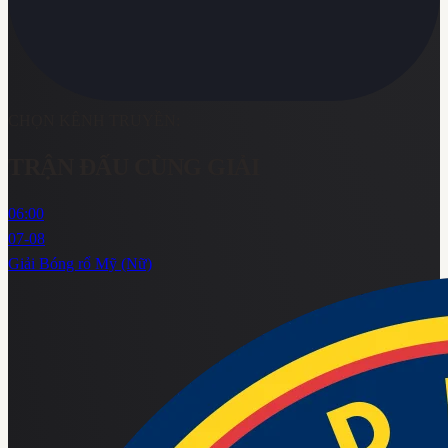
CHỌN KÊNH TRUYỀN:
TRẬN ĐẤU CÙNG GIẢI
06:00
07-08
Giải Bóng rổ Mỹ (Nữ)