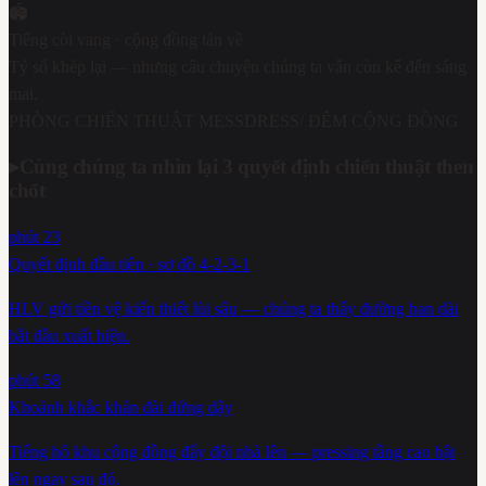
🏟️
Tiếng còi vang · cộng đồng tản về
Tỷ số khép lại — nhưng câu chuyện chúng ta vẫn còn kể đến sáng
mai.
PHÒNG CHIẾN THUẬT MESSDRESS
/ ĐÊM CỘNG ĐỒNG
▸
Cùng chúng ta nhìn lại 3 quyết định chiến thuật then
chốt
phút 23
Quyết định đầu tiên · sơ đồ 4-2-3-1
HLV gửi tiền vệ kiến thiết lùi sâu — chúng ta thấy đường ban dài
bắt đầu xuất hiện.
phút 58
Khoảnh khắc khán đài đứng dậy
Tiếng hô khu cộng đồng đẩy đội nhà lên — pressing tầng cao bật
lên ngay sau đó.