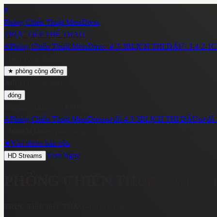
P
Phòng Chiến Thuật MessDress
TRỰC TIẾP THỂ THAO
A
Phòng Chiến Thuật MessDress
·
4-3-3
B
LỊCH THI ĐẤU
·
3-4-2-1
C
~
1428
cộng đồng đang xem
★
phòng cộng đồng
★
đèn pha vừa bật
đóng
đêm nay đang có
~
1428
fan trong phòng cộng đồng
A
Phòng Chiến Thuật MessDress
sơ đồ
4-3-3
B
LỊCH THI ĐẤU
sơ đồ
Chúng ta không phát sóng — chúng ta dẫn đường tới khán đài cộng 
★
Vào nhóm bàn trận
Xem Ngay
HD Streams
PHÒNG CHIẾN THUẬT MESS
TRỰC TIẾP THỂ THAO
• Live Center