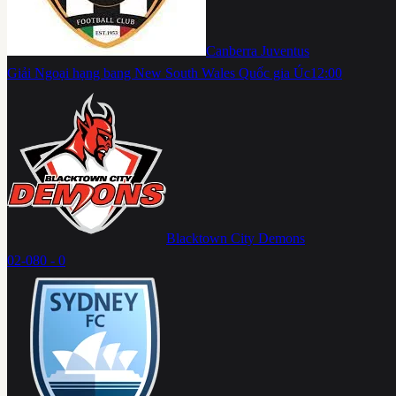
Canberra Juventus
Giải Ngoại hạng bang New South Wales Quốc gia Úc
12:00
Blacktown City Demons
02-08
0 - 0