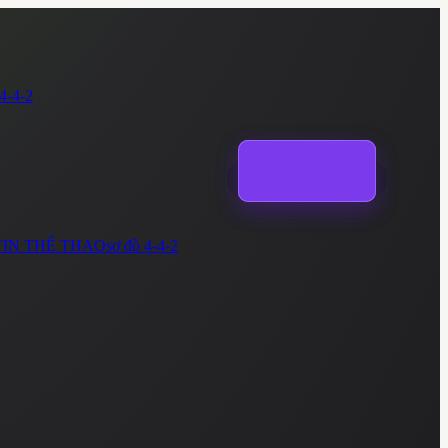
4-4-2
TIN THỂ THAO
sơ đồ
4-4-2