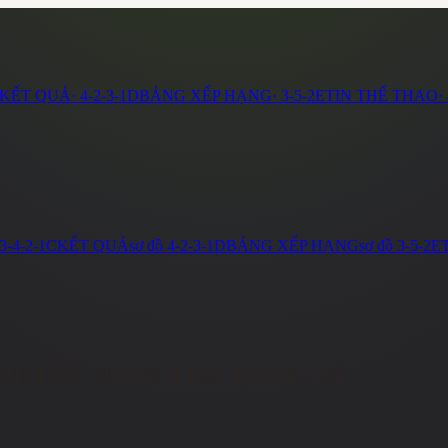
KẾT QUẢ
·
4-2-3-1
D
BẢNG XẾP HẠNG
·
3-5-2
E
TIN THỂ THAO
·
3-4-2-1
C
KẾT QUẢ
sơ đồ
4-2-3-1
D
BẢNG XẾP HẠNG
sơ đồ
3-5-2
E
đồng.
DRESS
Trực Tiếp Bóng Đá