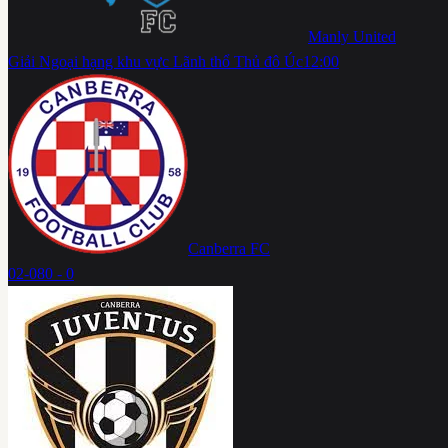
Manly United
Giải Ngoại hạng khu vực Lãnh thổ Thủ đô Úc
12:00
Canberra FC
02-08
0 - 0