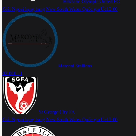
Brisbane Olympic United FC
Giải Ngoại hạng bang New South Wales Quốc gia Úc
12:00
Marconi Stallions
02-08
0 - 1
St George City FA
Giải Ngoại hạng bang New South Wales Quốc gia Úc
12:00