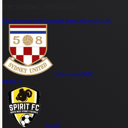
UPCOMING / FINISHED
Giải Ngoại hạng bang New South Wales Quốc gia Úc
11:30
Sydney United 58 FC
02-08
1 - 0
Spirit FC